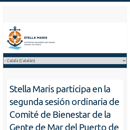
S
a
l
t
a
r
a
l
c
o
n
t
Stella Maris participa en la
e
n
segunda sesión ordinaria de
i
d
Comité de Bienestar de la
o
Gente de Mar del Puerto de