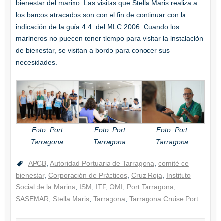
bienestar del marino. Las visitas que Stella Maris realiza a
los barcos atracados son con el fin de continuar con la
indicación de la guía 4.4. del MLC 2006. Cuando los
marineros no pueden tener tiempo para visitar la instalación
de bienestar, se visitan a bordo para conocer sus
necesidades.
Foto: Port
Foto: Port
Foto: Port
Tarragona
Tarragona
Tarragona
APCB
,
Autoridad Portuaria de Tarragona
,
comité de
bienestar
,
Corporación de Prácticos
,
Cruz Roja
,
Instituto
Social de la Marina
,
ISM
,
ITF
,
OMI
,
Port Tarragona
,
SASEMAR
,
Stella Maris
,
Tarragona
,
Tarragona Cruise Port