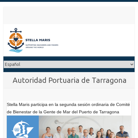
S
a
l
t
a
r
a
l
c
o
Autoridad Portuaria de Tarragona
n
t
e
n
Stella Maris participa en la segunda sesión ordinaria de Comité
i
de Bienestar de la Gente de Mar del Puerto de Tarragona
d
o