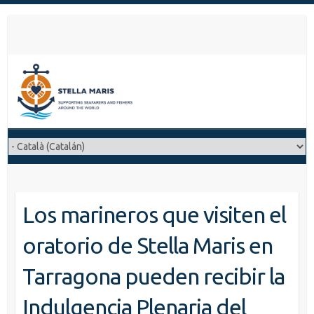
S
a
l
t
a
r
a
l
c
o
n
t
Los marineros que visiten el
e
n
oratorio de Stella Maris en
i
d
Tarragona pueden recibir la
o
Indulgencia Plenaria del