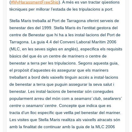
(
#MyHarassmentFreeShip
). A més es van tractar qüestions
tècniques per millorar l’estada de les tripulacions a port.
Stella Maris treballa al Port de Tarragona oferint serveis de
benestar des del 1999. Stella Maris és l’entitat gestora del
centre de Benestar que hi ha a les instal·lacions del Port de
Tarragona. La guia 4.4 del Conveni Laboral Marítim 2006
(MLC, en les seves sigles en anglès), especifica els requisits
bàsics del que és un centre de mariners o centre de
benestar a terra per les tripulacions. Segons aquesta guia,
el propòsit d’aquestes és assegurar que els mariners
treballant a bord dels vaixells tinguin accés a instal·lacions
de benestar a terra que puguin assegurar la seva salut i
benestar. Les instal·lacions de benestar són conegudes
popularment arreu del món com a
seamans’ club
,
seafarers’
centre
o
seamans’ centre
. Concepte que indica que es
tracta d’un lloc específic que vetlla pel benestar del mariner.
Les visites que Stella Maris realitza als vaixells atracats són
amb la finalitat de continuar amb la guia de la MLC 2006