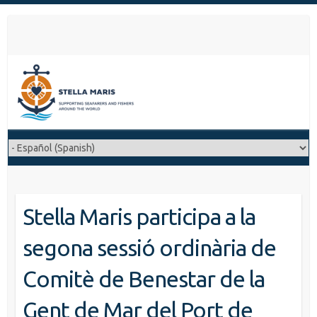
S
k
i
p
t
o
c
o
n
t
e
n
Stella Maris participa a la
t
segona sessió ordinària de
Comitè de Benestar de la
Gent de Mar del Port de