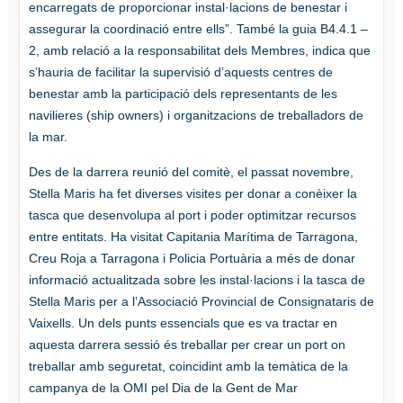
encarregats de proporcionar instal·lacions de benestar i
assegurar la coordinació entre ells”. També la guia B4.4.1 –
2, amb relació a la responsabilitat dels Membres, indica que
s’hauria de facilitar la supervisió d’aquests centres de
benestar amb la participació dels representants de les
navilieres (ship owners) i organitzacions de treballadors de
la mar.
Des de la darrera reunió del comitè, el passat novembre,
Stella Maris ha fet diverses visites per donar a conèixer la
tasca que desenvolupa al port i poder optimitzar recursos
entre entitats. Ha visitat Capitania Marítima de Tarragona,
Creu Roja a Tarragona i Policia Portuària a més de donar
informació actualitzada sobre les instal·lacions i la tasca de
Stella Maris per a l’Associació Provincial de Consignataris de
Vaixells. Un dels punts essencials que es va tractar en
aquesta darrera sessió és treballar per crear un port on
treballar amb seguretat, coincidint amb la temàtica de la
campanya de la OMI pel Dia de la Gent de Mar