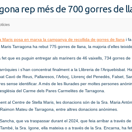
agona rep més de 700 gorres de ll
tícies
la Maris posa en marxa la campanya de recollida de gorres de llana
i fa
Maris Tarragona ha rebut 775 gorres de llana, la majoria d’elles teixid
ha fet que es puguin entregar als mariners de 46 vaixells, 734 gorres de
arròquies i s’han concentrat finalment a la Llibreria de l’Arquebisbat. H
t Cavó de Reus, Pallaresos, l’Arboç, Llorenç del Penedès, Falset, Sant
tres sense identificar. A més de les lliurades per moltes persones anò
l’església del Carme dels Pares Carmelites de Tarragona.
nt al Centre de Stella Maris, les donacions són de la Sra. Maria Antònia
 Raimon Mateu de Tarragona, entre altres donacions anònimes.
 Sancha, que va traspassar durant el 2024, que feia arribar a través d
ambé, la Sra. Igone, ella mateixa o a través de la Sra. Encarna, ha fe