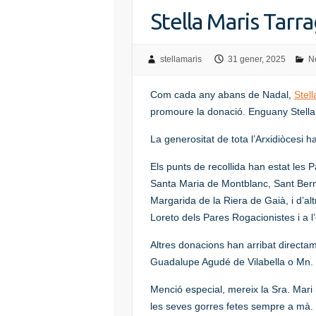
Stella Maris Tarr
stellamaris
31 gener, 2025
No
Com cada any abans de Nadal,
Stel
promoure la donació. Enguany Stella 
La generositat de tota l’Arxidiòcesi 
Els punts de recollida han estat les P
Santa Maria de Montblanc, Sant Berna
Margarida de la Riera de Gaià, i d’al
Loreto dels Pares Rogacionistes i a 
Altres donacions han arribat directame
Guadalupe Agudé de Vilabella o Mn.
Menció especial, mereix la Sra. Mari
les seves gorres fetes sempre a mà. T