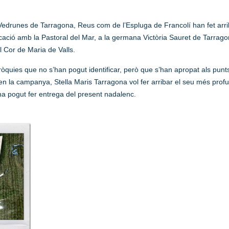
edrunes de Tarragona, Reus com de l’Espluga de Francolí han fet arr
icació amb la Pastoral del Mar, a la germana Victòria Sauret de Tarrag
l Cor de Maria de Valls.
ròquies que no s’han pogut identificar, però que s’han apropat als punts
at en la campanya, Stella Maris Tarragona vol fer arribar el seu més pr
’ha pogut fer entrega del present nadalenc.