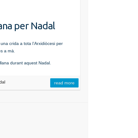
ana per Nadal
a crida a tota l’Arxidiòcesi per
es a mà.
 llana durant aquest Nadal.
dal
read more