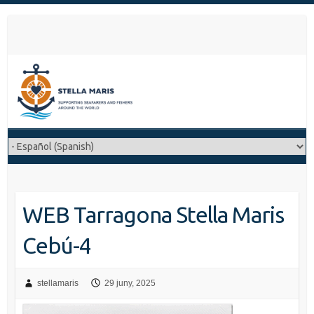
S
k
i
p
t
o
c
o
n
t
e
n
WEB Tarragona Stella Maris
t
Cebú-4
stellamaris
29 juny, 2025