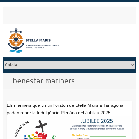
S
k
i
p
t
o
c
o
n
t
benestar mariners
e
n
t
Els mariners que visitin l’oratori de Stella Maris a Tarragona
poden rebre la Indulgència Plenària del Jubileu 2025