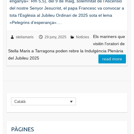
enganya»: Rm 5,5), del 9 de maig, solemnitat de l’Ascensió
del nostre Senyor Jesucrist, el papa Francesc va convocar a
tota l’Església al Jubileu Ordinari de 2025 sota el lema
«Pelegrins d’esperança».…
Els mariners que
stellamaris
29 juny, 2025
Notícies
visitin l’oratori de
Stella Maris a Tarragona poden rebre la Indulgència Plenària
del Jubileu 2025
read more
Català
PÀGINES